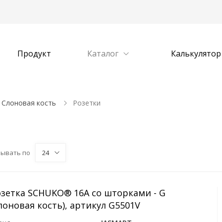
Продукт
Каталог
Калькулятор
Слоновая кость
Розетки
зывать по
24
озетка SCHUKO® 16A со шторками - G
лоновая кость), артикул G5501V