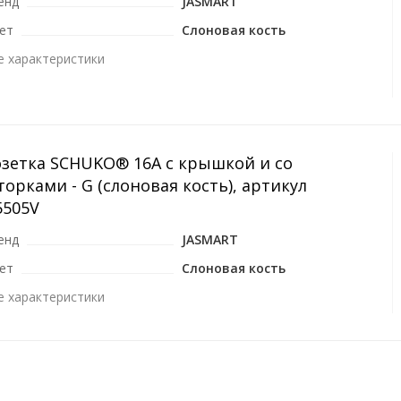
енд
JASMART
ет
Слоновая кость
е характеристики
озетка SCHUKO® 16A с крышкой и со
орками - G (слоновая кость), артикул
5505V
енд
JASMART
ет
Слоновая кость
е характеристики