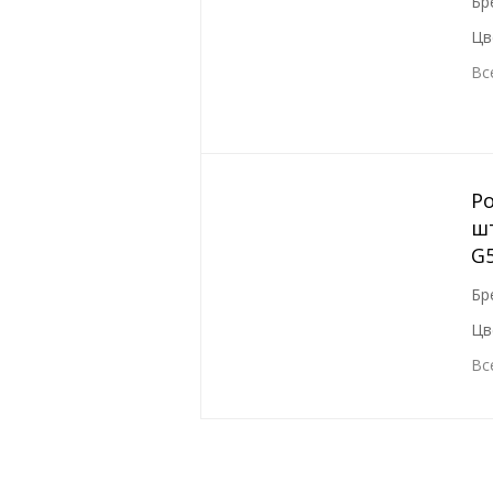
Бр
Цв
Вс
Р
шт
G
Бр
Цв
Вс