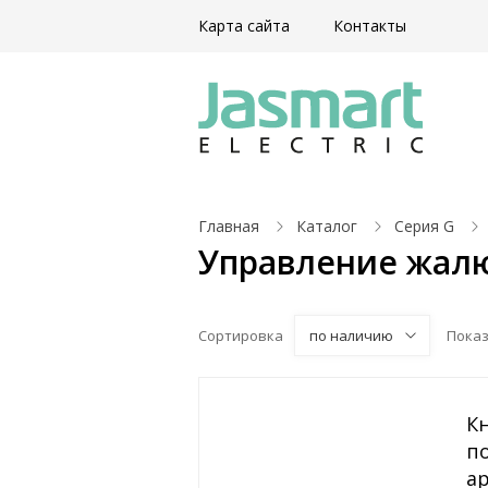
Карта сайта
Контакты
Главная
Каталог
Серия G
Управление жал
Сортировка
по наличию
Пока
К
по
а