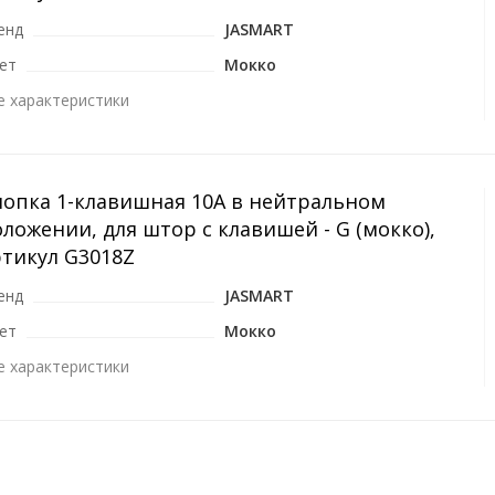
енд
JASMART
ет
Мокко
е характеристики
нопка 1-клавишная 10A в нейтральном
ложении, для штор с клавишей - G (мокко),
ртикул G3018Z
енд
JASMART
ет
Мокко
е характеристики