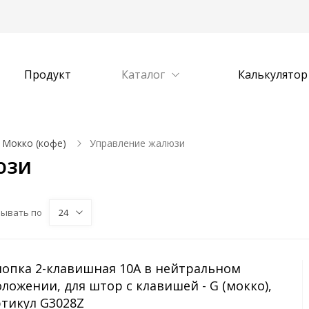
Продукт
Каталог
Калькулятор
Мокко (кофе)
Управление жалюзи
юзи
зывать по
24
нопка 2-клавишная 10A в нейтральном
ложении, для штор с клавишей - G (мокко),
ртикул G3028Z