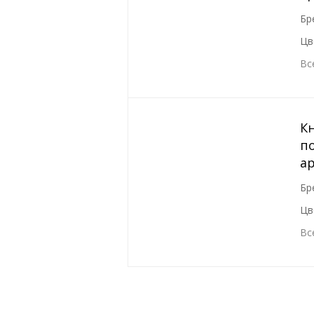
Бр
Цв
Вс
К
по
а
Бр
Цв
Вс