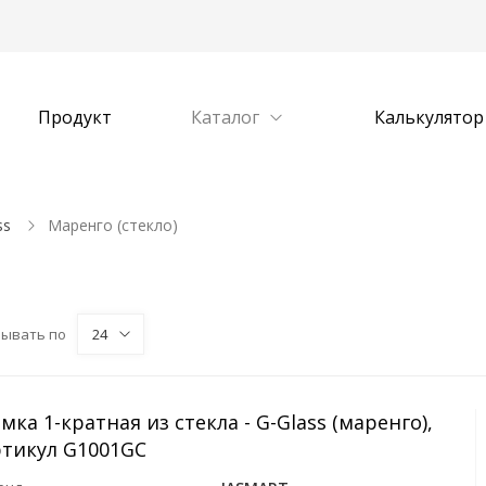
Продукт
Каталог
Калькулятор
ss
Маренго (стекло)
зывать по
24
мка 1-кратная из стекла - G-Glass (маренго),
ртикул G1001GC