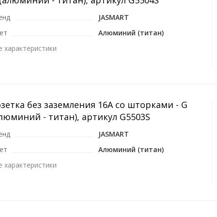
(алюминий - титан), артикул G5504S
енд
JASMART
ет
Алюминий (титан)
е характеристики
зетка без заземления 16A со шторками - G
люминий - титан), артикул G5503S
енд
JASMART
ет
Алюминий (титан)
е характеристики