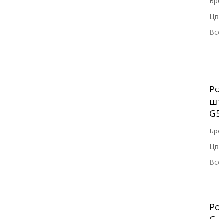
Бр
Цв
Вс
Р
шт
G
Бр
Цв
Вс
Р