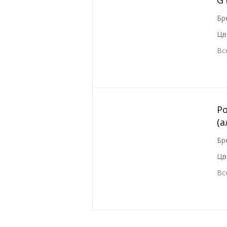
G 
Бр
Цв
Вс
Ро
(а
Бр
Цв
Вс