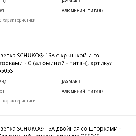
енд
JASMART
ет
Алюминий (титан)
е характеристики
озетка SCHUKO® 16A с крышкой и со
орками - G (алюминий - титан), артикул
5505S
енд
JASMART
ет
Алюминий (титан)
е характеристики
озетка SCHUKO® 16A двойная со шторками -