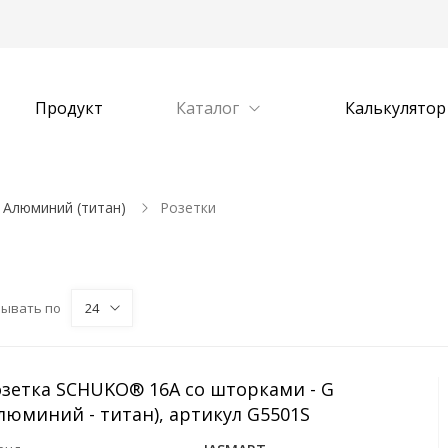
Продукт
Каталог
Калькулятор
Алюминий (титан)
Розетки
зывать по
24
озетка SCHUKO® 16A со шторками - G
люминий - титан), артикул G5501S