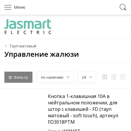
Меню
Тауп матовый
Управление жалюзи
Фильтр
по наличию
24
Кнопка 1-клавишная 10A в
нейтральном положении, для
штор с клавишей - FD (тауп
матовый - soft touch), артикул
FD3018PTM
Бренд
JASMART