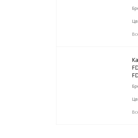
Бр
Цв
Вс
К
FD
F
Бр
Цв
Вс