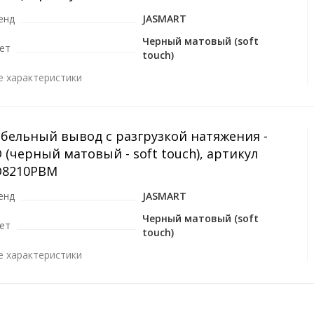
енд
JASMART
Черный матовый (soft
ет
touch)
е характеристики
абельный вывод с разгрузкой натяжения -
 (черный матовый - soft touch), артикул
D8210PBM
енд
JASMART
Черный матовый (soft
ет
touch)
е характеристики