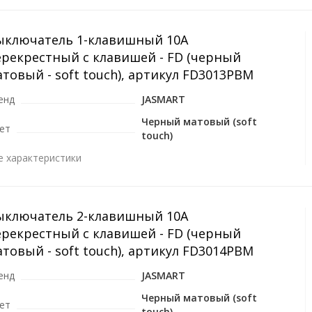
ыключатель 1-клавишный 10A
ерекрестный с клавишей - FD (черный
товый - soft touch), артикул FD3013PBM
енд
JASMART
Черный матовый (soft
ет
touch)
е характеристики
ыключатель 2-клавишный 10A
ерекрестный с клавишей - FD (черный
товый - soft touch), артикул FD3014PBM
енд
JASMART
Черный матовый (soft
ет
touch)