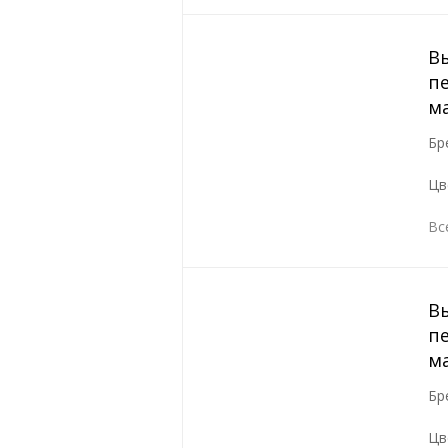
В
п
ма
Бр
Цв
Вс
В
п
ма
Бр
Цв