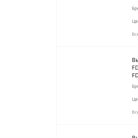
Бр
Цв
Вс
В
FD
F
Бр
Цв
Вс
В