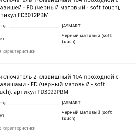
авишей - FD (черный матовый - soft touch),
ртикул FD3012PBM
енд
JASMART
Черный матовый (soft
ет
touch)
е характеристики
ыключатель 2-клавишный 10A проходной с
авишами - FD (черный матовый - soft
uch), артикул FD3022PBM
енд
JASMART
Черный матовый (soft
ет
touch)
е характеристики