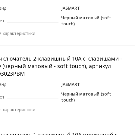
енд
JASMART
Черный матовый (soft
ет
touch)
е характеристики
ыключатель 2-клавишный 10A с клавишами -
 (черный матовый - soft touch), артикул
D3023PBM
енд
JASMART
Черный матовый (soft
ет
touch)
е характеристики
ыключатель 1-клавишный 10A проходной с