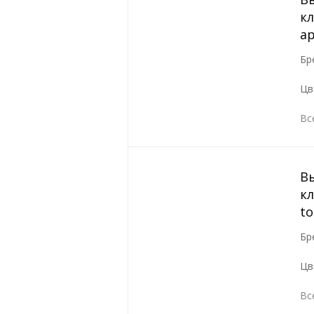
кл
а
Бр
Цв
Вс
В
кл
to
Бр
Цв
Вс